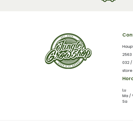
Cont
Haup
2563
032 /
stor
Hora
Lu
Ma /
Sa