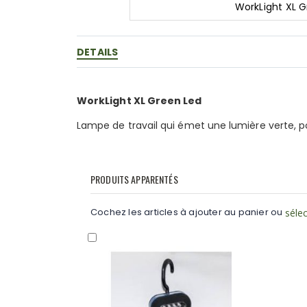
WorkLight XL 
Skip
to
the
DETAILS
beginning
of
the
WorkLight XL Green Led
images
gallery
Lampe de travail qui émet une lumière verte, po
PRODUITS APPARENTÉS
Cochez les articles à ajouter au panier ou
sélec
Ajouter
au
panier