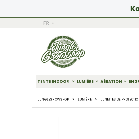
Ko
LANGUE
FR
Allez
au
contenu
TENTE INDOOR
LUMIÈRE
AÉRATION
ENG
JUNGLEGROWSHOP
LUMIÈRE
LUNETTES DE PROTECTIO
Skip
to
the
end