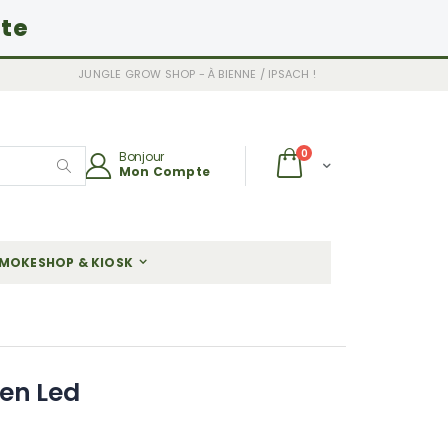
ite
JUNGLE GROW SHOP - À BIENNE / IPSACH !
articles
0
Bonjour
Chariot
Mon Compte
Rechercher
MOKESHOP & KIOSK
en Led