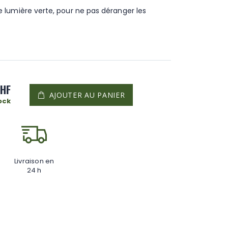
 lumière verte, pour ne pas déranger les
CHF
AJOUTER AU PANIER
ock
Livraison en
24 h