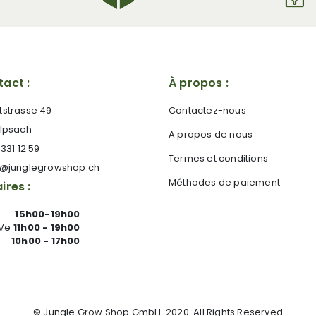
act :
À propos :
tstrasse 49
Contactez-nous
 Ipsach
A propos de nous
 331 12 59
Termes et conditions
e@junglegrowshop.ch
Méthodes de paiement
ires :
15h00-19h00
 Ve
11h00 - 19h00
10h00 - 17h00
© Jungle Grow Shop GmbH. 2020. All Rights Reserved