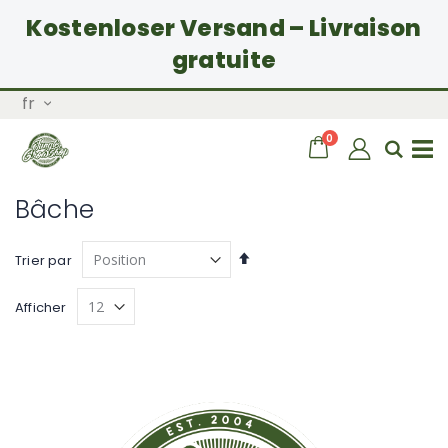
Kostenloser Versand – Livraison
gratuite
Allez
Langue
fr
au
contenu
articles
0
Chariot
Rech
Basculer
Bâche
la
Par
Trier par
ordre
navigation
décroissant
Afficher