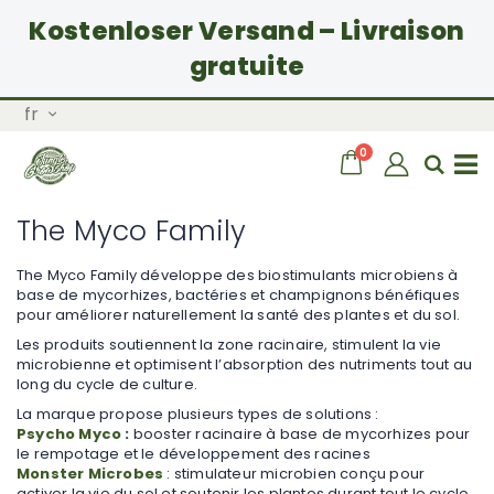
Kostenloser Versand – Livraison
gratuite
Allez
Langue
fr
au
contenu
articles
0
Chariot
Rech
Basculer
The Myco Family
la
The Myco Family développe des biostimulants microbiens à
base de mycorhizes, bactéries et champignons bénéfiques
navigation
pour améliorer naturellement la santé des plantes et du sol.
Les produits soutiennent la zone racinaire, stimulent la vie
microbienne et optimisent l’absorption des nutriments tout au
long du cycle de culture.
La marque propose plusieurs types de solutions :
Psycho Myco
:
booster racinaire à base de mycorhizes pour
le rempotage et le développement des racines
Monster Microbes
: stimulateur microbien conçu pour
activer la vie du sol et soutenir les plantes durant tout le cycle