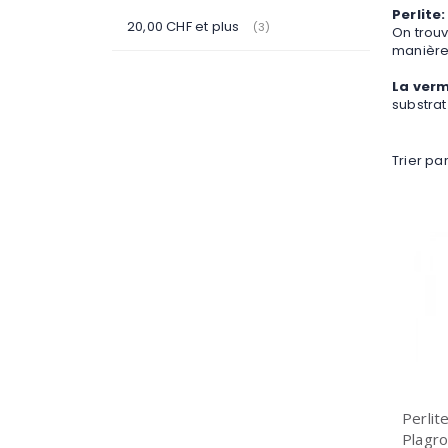
Perlite:
20,00 CHF
et plus
articles
3
On trouv
manière 
La verm
substrat
Trier pa
Perlit
Plagr