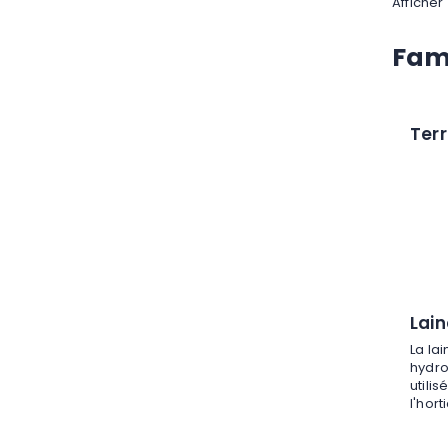
Afficher
Fami
Ter
Lai
La la
hydro
utili
l'hort