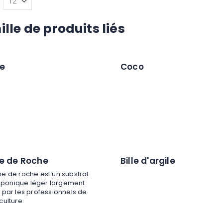
lle de produits liés
re
Coco
ne de Roche
Bille d'argile
ine de roche est un substrat
ponique léger largement
sé par les professionnels de
iculture.