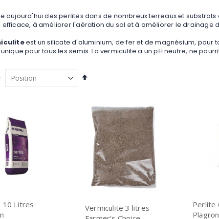
e aujourd'hui des perlites dans de nombreux terreaux et substrats de
efficace, à améliorer l'aération du sol et à améliorer le drainage d
iculite
est un silicate d'aluminium, de fer et de magnésium, pour
 unique pour tous les semis. La vermiculite a un pH neutre, ne pourr
Par
r
ordre
décroissant
e 10 Litres
Perlite
Vermiculite 3 litres
on
Plagro
Farmer's Choice