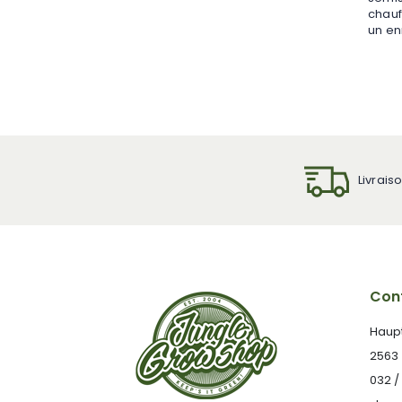
chauf
un en
Livrais
Cont
Haup
2563
032 /