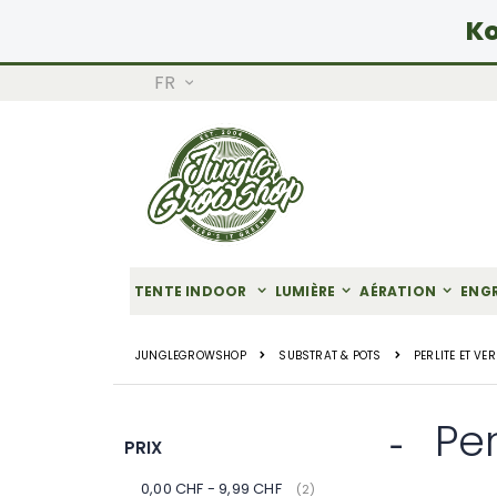
Ko
LANGUE
FR
Allez
au
contenu
TENTE INDOOR
LUMIÈRE
AÉRATION
ENG
JUNGLEGROWSHOP
SUBSTRAT & POTS
PERLITE ET VE
Per
PRIX
0,00 CHF
-
9,99 CHF
articles
2