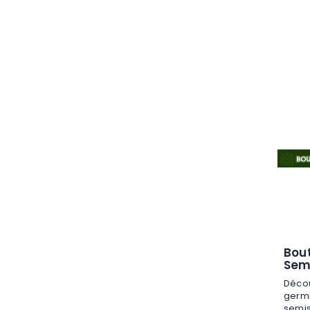
Bou
Sem
Décou
germi
semis