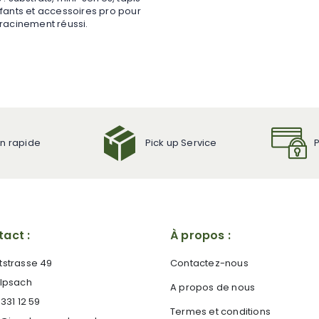
fants et accessoires pro pour
racinement réussi.
on rapide
Pick up Service
act :
À propos :
tstrasse 49
Contactez-nous
 Ipsach
A propos de nous
 331 12 59
Termes et conditions