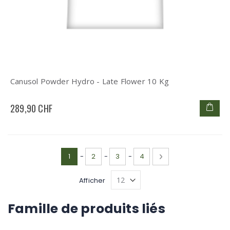
Canusol Powder Hydro - Late Flower 10 Kg
289,90 CHF
Page
Vous lisez actuellement la page
Page
Page
Page
Page
Suivant
1
-
2
-
3
-
4
Afficher
Famille de produits liés