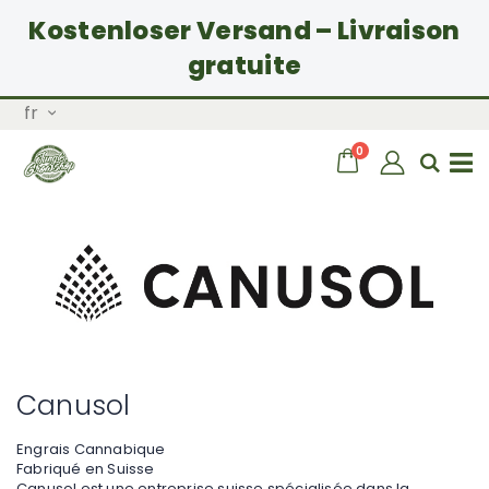
Kostenloser Versand – Livraison
gratuite
Allez
Langue
fr
au
contenu
articles
0
Chariot
Rech
Basculer
la
navigation
Canusol
Engrais Cannabique
Fabriqué en Suisse
Canusol est une entreprise suisse spécialisée dans la