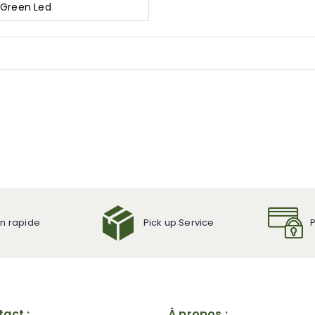
 Green Led
on rapide
Pick up Service
act :
À propos :