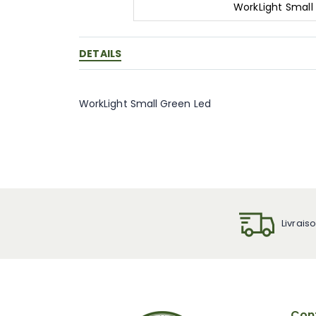
WorkLight Small
Skip
to
the
DETAILS
beginning
of
the
WorkLight Small Green Led
images
gallery
Livrais
Cont