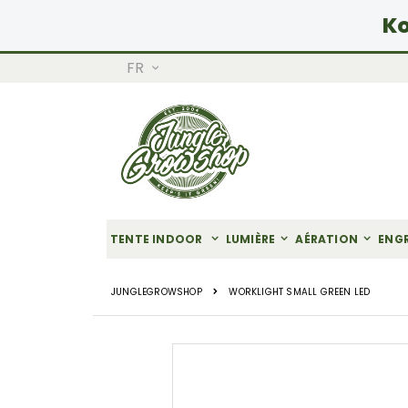
Ko
LANGUE
FR
Allez
au
contenu
TENTE INDOOR
LUMIÈRE
AÉRATION
ENG
JUNGLEGROWSHOP
WORKLIGHT SMALL GREEN LED
Skip
to
the
end