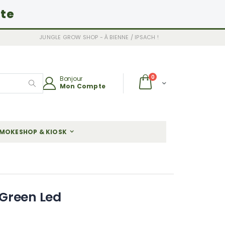
ite
JUNGLE GROW SHOP - À BIENNE / IPSACH !
articles
0
Bonjour
Chariot
Mon Compte
Rechercher
MOKESHOP & KIOSK
 Green Led