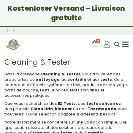
Kostenloser Versand – Livraison
gratuite
Allez
Langue
fr
au
contenu
articles
0
Chariot
Rech
Basculer
Cleaning & Tester
la
Dans la catégorie
Cleaning & Tester
, vous trouverez des
produits liés au
nettoyage
, au
contrôle
et aux
tests
. Cela
navigation
comprend différents systèmes de test, produits de nettoyage,
bains de bouche, tests urinaires, tests salivaires et
accessoires pratiques.
Que vous recherchiez des
EZ Tests
, des
tests salivaires
,
des produits
Clean Urin
,
Kleaner
ou des
Thermopads
, vous
trouverez ici une sélection adaptée à différents besoins.
Notre assortiment se concentre sur une utilisation simple, une
application discrète et des solutions pratiques dans le
domaine du
Cleaning
, des
Tests
et du
Contrôle
.