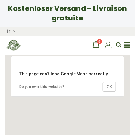
Kostenloser Versand – Livraison
gratuite
Allez
Langue
fr
au
contenu
articles
0
Chariot
Rech
Basculer
la
This page can't load Google Maps correctly.
navigation
OK
Do you own this website?