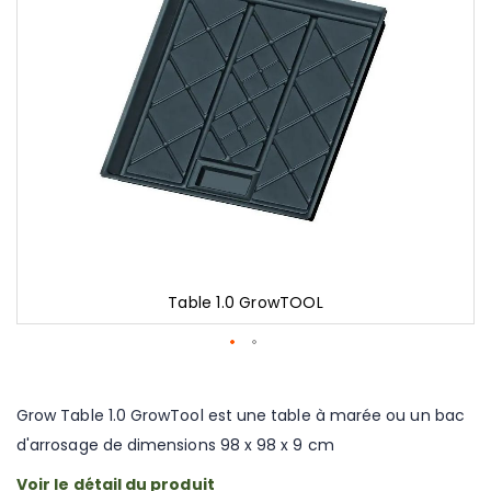
gallery
Table 1.0 GrowTOOL
Skip
to
the
Grow Table 1.0 GrowTool est une table à marée ou un bac
beginning
d'arrosage de dimensions 98 x 98 x 9 cm
of
the
Voir le détail du produit
images