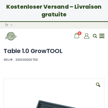
Kostenloser Versand – Livraison
gratuite
Allez
Langue
fr
au
contenu
articles
0
Chariot
Rech
Basculer
Table 1.0 GrowTOOL
la
SKU
210000000700
navigation
Skip
to
the
end
of
the
images