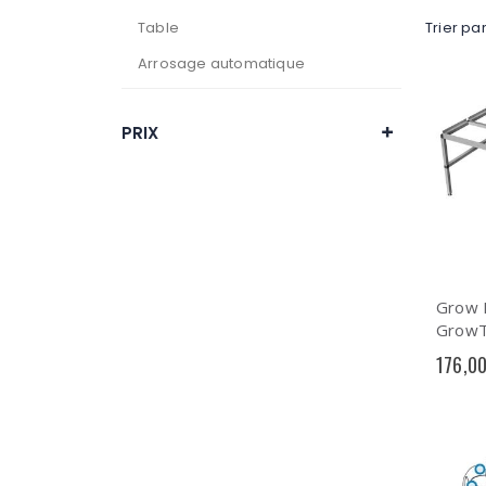
Table
Trier pa
Arrosage automatique
PRIX
Grow R
GrowT
176,0