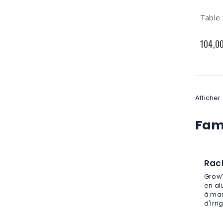
Table
104,0
Afficher
Fami
Rac
GrowT
en al
à mar
d'irr