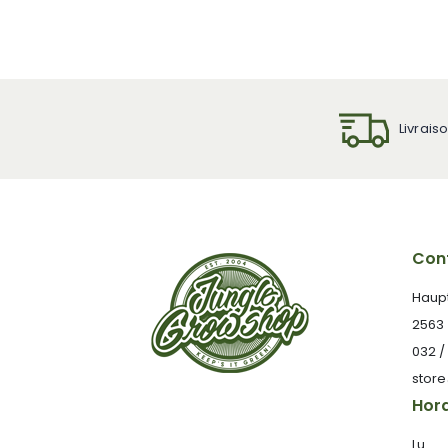
Livrais
Cont
Haup
2563
032 /
stor
Hora
Lu