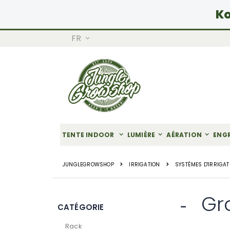
Ko
LANGUE
FR
Allez
au
contenu
TENTE INDOOR
LUMIÈRE
AÉRATION
ENG
JUNGLEGROWSHOP
IRRIGATION
SYSTÈMES D'IRRIGAT
Gr
CATÉGORIE
Rack