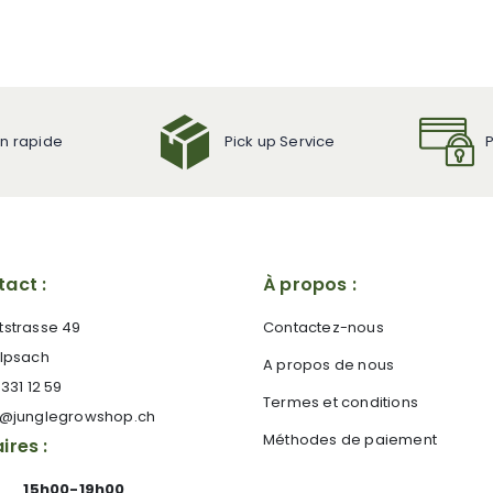
on rapide
Pick up Service
act :
À propos :
tstrasse 49
Contactez-nous
 Ipsach
A propos de nous
 331 12 59
Termes et conditions
e@junglegrowshop.ch
Méthodes de paiement
ires :
15h00-19h00