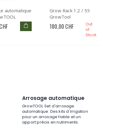
ge automatique
Grow Rack 1.2 / 55
owTOOL
GrowTool
Out
 CHF
180,00 CHF
of
Stock
Arrosage automatique
GrowTOOL Set d'arrosage
automatique. Des kits d'irrigation
pour un arrosage fiable et un
apport précis en nutriments.