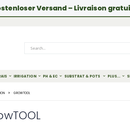
stenloser Versand – Livraison gratu
Rechercher
RAIS
IRRIGATION
PH & EC
SUBSTRAT & POTS
PLUS...
S
ION
GROWTOOL
owTOOL