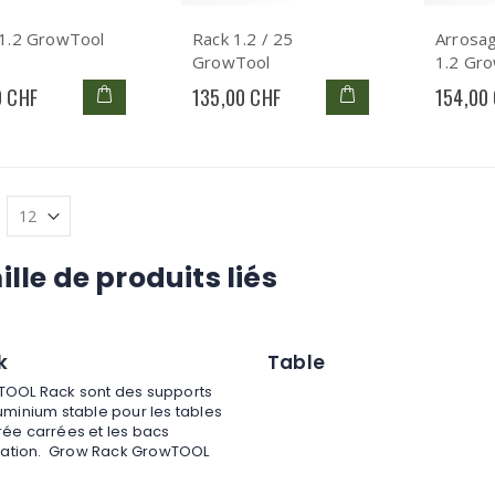
 1.2 GrowTool
Rack 1.2 / 25
Arrosa
GrowTool
1.2 Gr
0 CHF
135,00 CHF
154,00
lle de produits liés
k
Table
OOL Rack sont des supports
uminium stable pour les tables
ée carrées et les bacs
igation. Grow Rack GrowTOOL