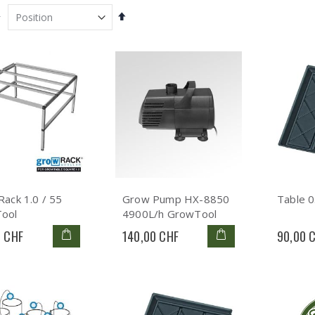
Par
r
ordre
décroissant
ack 1.0 / 55
Grow Pump HX-8850
Table 
ool
4900L/h GrowTool
0 CHF
140,00 CHF
90,00 