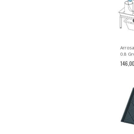
Arros
0.8 G
146,0