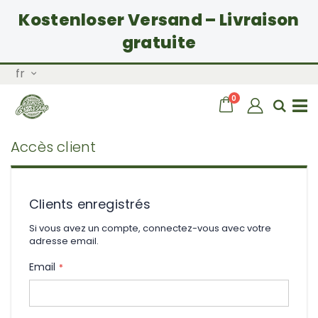
Kostenloser Versand – Livraison
gratuite
Allez
Langue
fr
au
contenu
articles
0
Chariot
Rech
Basculer
Accès client
la
navigation
Clients enregistrés
Si vous avez un compte, connectez-vous avec votre
adresse email.
Email