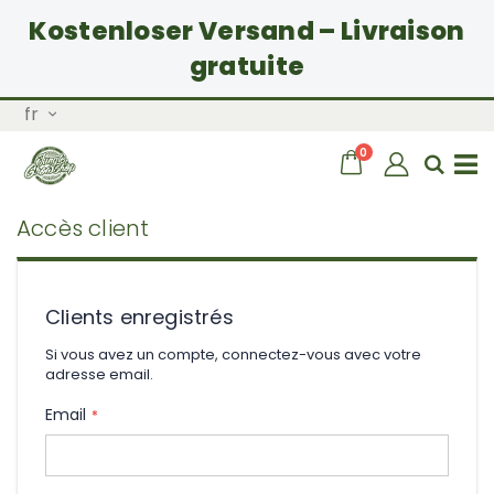
Kostenloser Versand – Livraison
gratuite
Allez
Langue
fr
au
contenu
articles
0
Chariot
Rech
Basculer
Accès client
la
navigation
Clients enregistrés
Si vous avez un compte, connectez-vous avec votre
adresse email.
Email