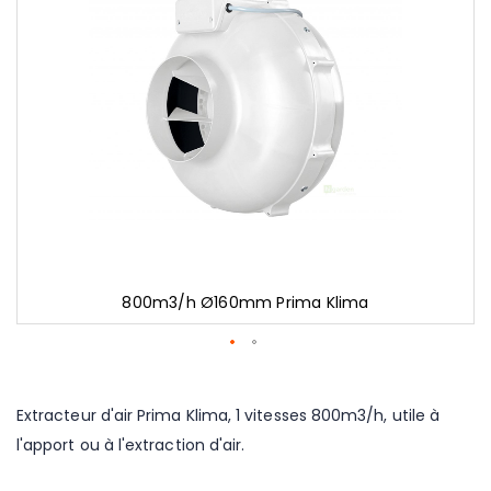
gallery
800m3/h Ø160mm Prima Klima
Skip
to
the
Extracteur d'air Prima Klima, 1 vitesses 800m3/h, utile à
beginning
l'apport ou à l'extraction d'air.
of
the
images