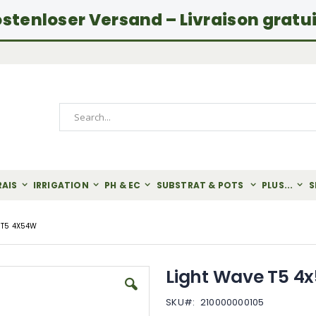
stenloser Versand – Livraison gratu
Rechercher
RAIS
IRRIGATION
PH & EC
SUBSTRAT & POTS
PLUS...
S
 T5 4X54W
Light Wave T5 4
SKU
210000000105