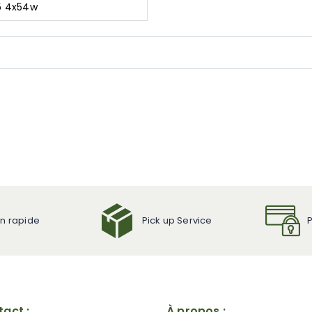
5 4x54w
on rapide
Pick up Service
act :
À propos :