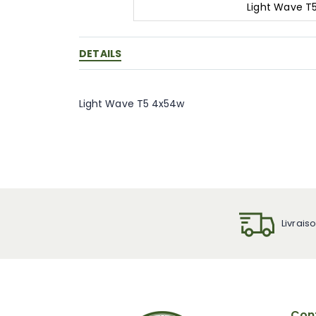
Light Wave T
Skip
to
the
DETAILS
beginning
of
the
Light Wave T5 4x54w
images
gallery
Livrais
Cont