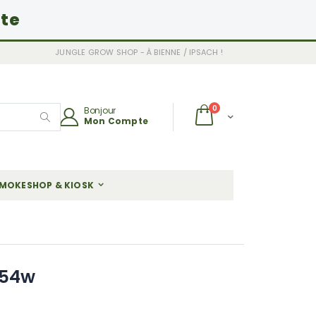
ite
JUNGLE GROW SHOP - À BIENNE / IPSACH !
articles
0
Bonjour
Chariot
Mon Compte
Rechercher
MOKESHOP & KIOSK
x54w