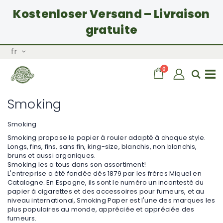
Kostenloser Versand – Livraison
gratuite
Allez
Langue
fr
au
contenu
articles
0
Chariot
Rech
Basculer
Smoking
la
Smoking
Smoking propose le papier à rouler adapté à chaque style.
navigation
Longs, fins, fins, sans fin, king-size, blanchis, non blanchis,
bruns et aussi organiques.
Smoking les a tous dans son assortiment!
L'entreprise a été fondée dès 1879 par les frères Miquel en
Catalogne. En Espagne, ils sont le numéro un incontesté du
papier à cigarettes et des accessoires pour fumeurs, et au
niveau international, Smoking Paper est l'une des marques les
plus populaires au monde, appréciée et appréciée des
fumeurs.