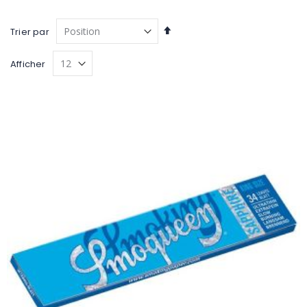
Par
Trier par
ordre
décroissant
Afficher