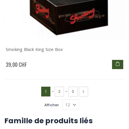
Smoking Black King Size Box
39,00 CHF
Page
Vous lisez actuellement la page
Page
Page
Page
Suivant
1
-
2
-
3
Afficher
Famille de produits liés