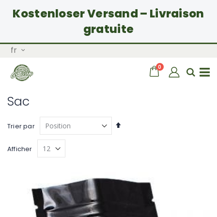
Kostenloser Versand – Livraison
gratuite
Allez
Langue
fr
au
contenu
articles
0
Chariot
Rech
Basculer
Sac
la
Par
Trier par
ordre
navigation
décroissant
Afficher