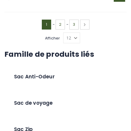
Page
Vous lisez actuellement la page
Page
Page
Page
Suivant
1
-
2
-
3
Afficher
Famille de produits liés
Sac Anti-Odeur
Sac de voyage
Sac Zip