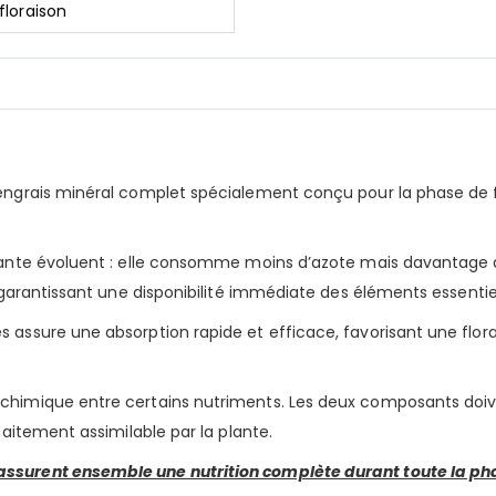
floraison
n engrais minéral complet spécialement conçu pour la phase de 
 plante évoluent : elle consomme moins d’azote mais davantage 
n garantissant une disponibilité immédiate des éléments essentie
és assure une absorption rapide et efficace, favorisant une f
 chimique entre certains nutriments. Les deux composants doi
faitement assimilable par la plante.
assurent ensemble une nutrition complète durant toute la pha