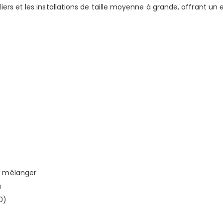
liers et les installations de taille moyenne à grande, offrant un e
en mélanger
u
0)