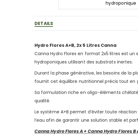
hydroponique 
Skip
to
the
DETAILS
beginning
of
the
Hydro Flores A+B, 2x 5 Litres Canna
images
gallery
Canna Hydro Flores en format 2x5 litres est u
hydroponiques utilisant des substrats inertes.
Durant la phase générative, les besoins de la
fournit cet équilibre nutritionnel précis tout e
Sa formulation riche en oligo-éléments chélat
qualité.
Le système A+B permet d’éviter toute réaction
l’eau afin de garantir une solution stable et par
Canna Hydro Flores A + Canna Hydro Flores B 