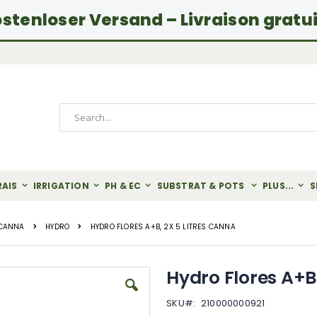
stenloser Versand – Livraison gratu
Rechercher
RAIS
IRRIGATION
PH & EC
SUBSTRAT & POTS
PLUS...
S
 CANNA
HYDRO
HYDRO FLORES A+B, 2X 5 LITRES CANNA
Hydro Flores A+B,
SKU
210000000921