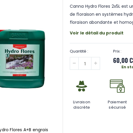
Canna Hydro Flores 2x5L est u
de floraison en systèmes hydro
floraison abondante et homo
Voir le détail du produit
60,00 
En st
Livraison
Paiement
discrète
sécurisé
ydro Flores A+B engrais