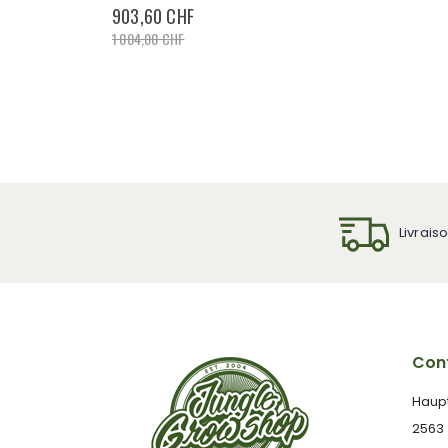
903,60 CHF
1 004,00 CHF
Livrais
Cont
Haup
2563