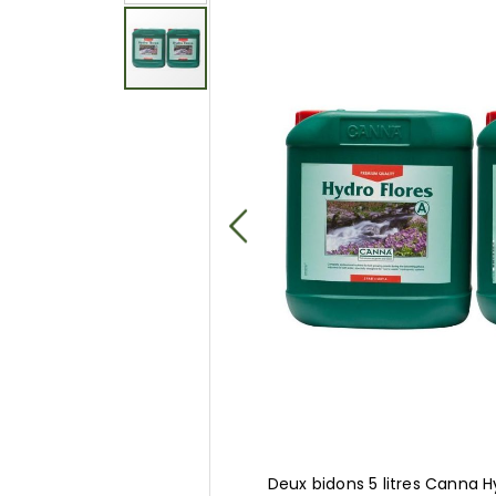
of
the
images
gallery
Deux bidons 5 litres Canna H