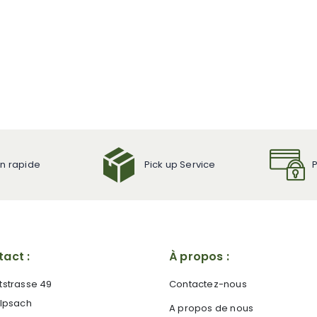
on rapide
Pick up Service
act :
À propos :
tstrasse 49
Contactez-nous
 Ipsach
A propos de nous