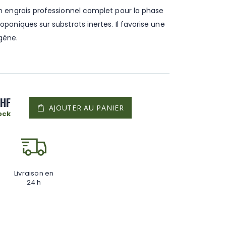
n engrais professionnel complet pour la phase
poniques sur substrats inertes. Il favorise une
gène.
CHF
AJOUTER AU PANIER
ock
Livraison en
24 h