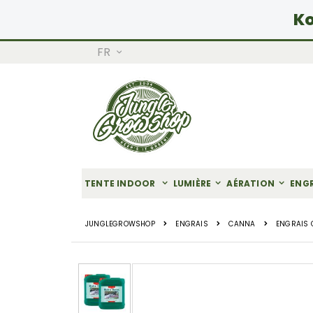
Ko
LANGUE
FR
Allez
au
contenu
TENTE INDOOR
LUMIÈRE
AÉRATION
ENG
JUNGLEGROWSHOP
ENGRAIS
CANNA
ENGRAIS
Skip
to
the
end