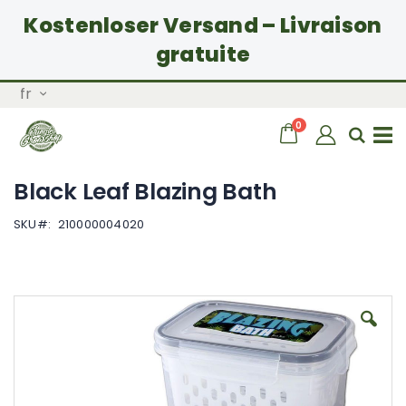
Kostenloser Versand – Livraison
gratuite
Allez
Langue
fr
au
contenu
articles
0
Chariot
Rech
Basculer
Black Leaf Blazing Bath
la
SKU
210000004020
navigation
Skip
to
the
end
of
the
images