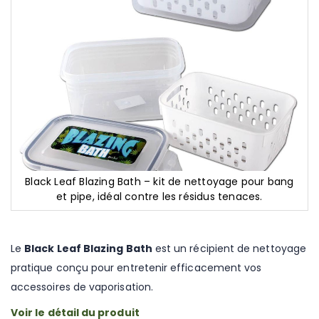
gallery
Black Leaf Blazing Bath – kit de nettoyage pour bang
et pipe, idéal contre les résidus tenaces.
Skip
to
the
Le
Black Leaf Blazing Bath
est un récipient de nettoyage
beginning
pratique conçu pour entretenir efficacement vos
of
the
accessoires de vaporisation.
images
gallery
Voir le détail du produit