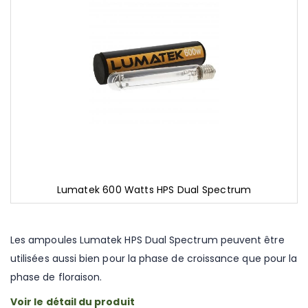
gallery
Lumatek 600 Watts HPS Dual Spectrum
Skip
to
the
Les ampoules Lumatek HPS Dual Spectrum peuvent être
beginning
utilisées aussi bien pour la phase de croissance que pour la
of
the
phase de floraison.
images
gallery
Voir le détail du produit