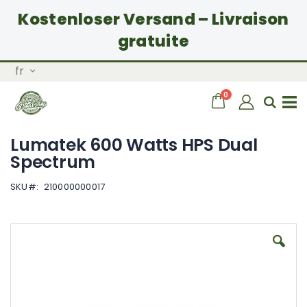
Kostenloser Versand – Livraison
gratuite
Allez
Langue
fr
au
contenu
articles
0
Chariot
Rech
Basculer
Lumatek 600 Watts HPS Dual
la
Spectrum
SKU
210000000017
navigation
Skip
to
the
end
of
the
images