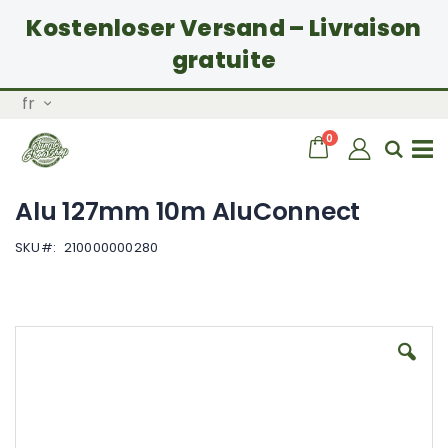
Kostenloser Versand – Livraison
gratuite
Allez
Langue
fr
au
contenu
articles
0
Chariot
Rech
Basculer
Alu 127mm 10m AluConnect
la
SKU
210000000280
navigation
Skip
to
the
end
of
the
images