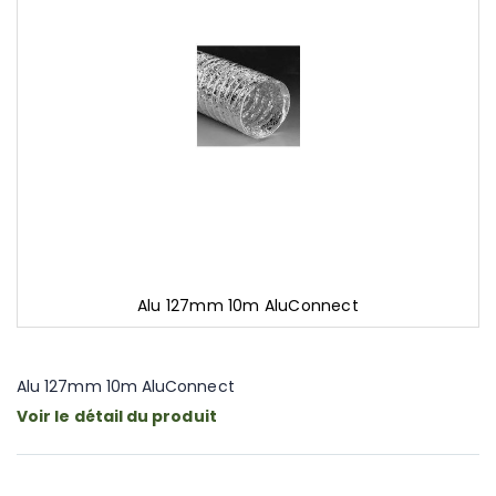
gallery
Alu 127mm 10m AluConnect
Skip
to
the
Alu 127mm 10m AluConnect
beginning
Voir le détail du produit
of
the
images
gallery