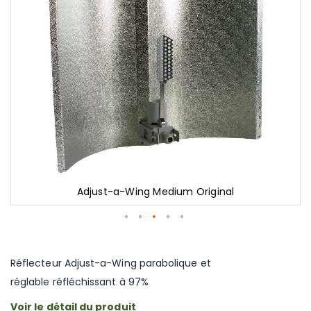
gallery
Adjust-a-Wing Medium Original
Skip
to
the
Réflecteur Adjust-a-Wing parabolique et
beginning
réglable réfléchissant à 97%
of
the
Voir le détail du produit
images