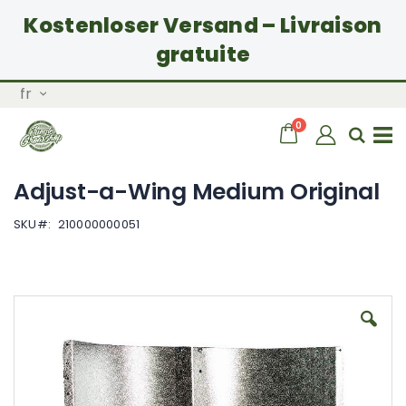
Kostenloser Versand – Livraison
gratuite
Allez
Langue
fr
au
contenu
articles
0
Chariot
Rech
Basculer
Adjust-a-Wing Medium Original
la
SKU
210000000051
navigation
Skip
to
the
end
of
the
images