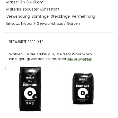
Masse: 9 x 9 x 10 cm
Material: robuster Kunststoff
Verwendung: Sämlinge, Stecklinge, Vermehrung
Einsatz: Indoor / Gewächshaus / Garten
VERWANDTE PRODUKTE
Wählen Sie die Artikel aus, die dem Warenkorb
hinzugefügt werden sollen, oder
alle auswählen
In
In
In
den
den
d
Warenkorb
Warenkorb
W