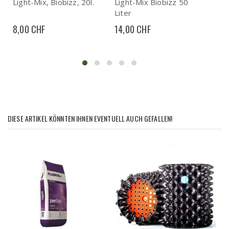
Light-Mix, Biobizz, 20l.
Light-Mix Biobizz 50
Qua
Liter
10.
8,00 CHF
14,00 CHF
0,5
DIESE ARTIKEL KÖNNTEN IHNEN EVENTUELL AUCH GEFALLEN!