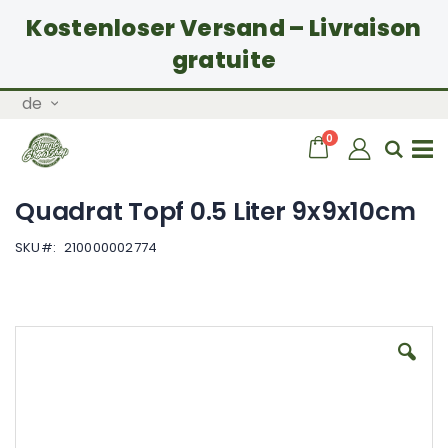
Kostenloser Versand – Livraison
gratuite
Zum
Sprache
de
Inhalt
springen
Artikel
0
Wagen
Sear
Navigation
Quadrat Topf 0.5 Liter 9x9x10cm
umschalten
SKU
210000002774
Zum
Ende
der
Bildgalerie
springen