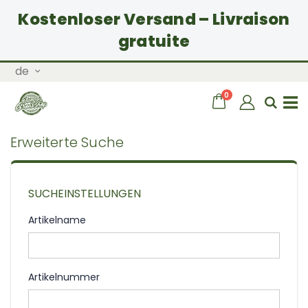
Kostenloser Versand – Livraison
gratuite
Zum
Sprache
de
Inhalt
springen
Artikel
0
Wagen
Sear
Navigation
Erweiterte Suche
umschalten
SUCHEINSTELLUNGEN
Artikelname
Artikelnummer