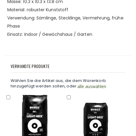
Masse: 10.3 x 10.3 x 13.8 cm
Material: robuster Kunststoff
Verwendung: Sämlinge, Stecklinge, Vermehrung, frühe
Phase
Einsatz: Indoor / Gewächshaus / Garten
VERWANDTE PRODUKTE
Wählen Sie die Artikel aus, die dem Warenkorb
hinzugefügt werden sollen, oder
alle auswählen
In
In
In
den
den
d
Warenkorb
Warenkorb
W