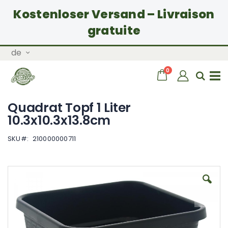
Kostenloser Versand – Livraison
gratuite
Zum
Sprache
de
Inhalt
springen
Artikel
0
Wagen
Sear
Navigation
Quadrat Topf 1 Liter
umschalten
10.3x10.3x13.8cm
SKU
210000000711
Zum
Ende
der
Bildgalerie
springen