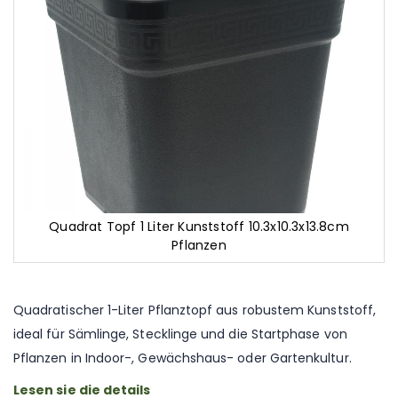
Quadrat Topf 1 Liter Kunststoff 10.3x10.3x13.8cm
Pflanzen
Zum
Anfang
der
Quadratischer 1-Liter Pflanztopf aus robustem Kunststoff,
Bildgalerie
ideal für Sämlinge, Stecklinge und die Startphase von
springen
Pflanzen in Indoor-, Gewächshaus- oder Gartenkultur.
Lesen sie die details