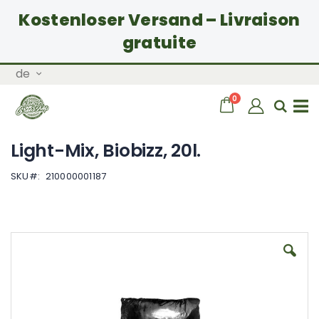
Kostenloser Versand – Livraison
gratuite
Zum
Sprache
de
Inhalt
springen
Artikel
0
Wagen
Sear
Navigation
Light-Mix, Biobizz, 20l.
umschalten
SKU
210000001187
Zum
Ende
der
Bildgalerie
springen