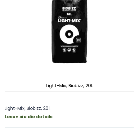
Light-Mix, Biobizz, 20l.
Zum
Anfang
der
Light-Mix, Biobizz, 20l.
Bildgalerie
Lesen sie die details
springen