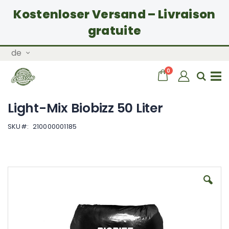
Kostenloser Versand – Livraison
gratuite
Zum
Sprache
de
Inhalt
springen
Artikel
0
Wagen
Sear
Navigation
Light-Mix Biobizz 50 Liter
umschalten
SKU
210000001185
Zum
Ende
der
Bildgalerie
springen