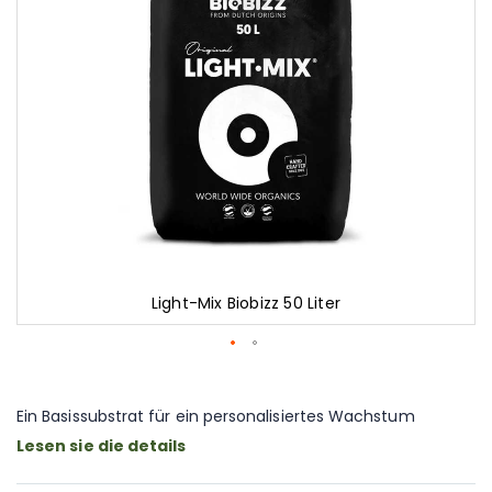
Light-Mix Biobizz 50 Liter
Zum
Anfang
der
Ein Basissubstrat für ein personalisiertes Wachstum
Bildgalerie
Lesen sie die details
springen