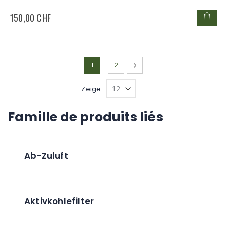
150,00 CHF
Seite
Sie lesen gerade die Seite
Seite
Seite
Weiter
1
-
2
Zeige
Famille de produits liés
Ab-Zuluft
Aktivkohlefilter