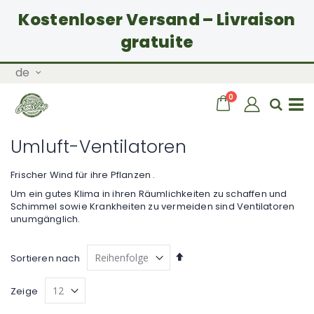
Kostenloser Versand – Livraison
gratuite
Zum
Sprache
de
Inhalt
springen
Artikel
0
Wagen
Sear
Navigation
Umluft-Ventilatoren
umschalten
Frischer Wind für ihre Pflanzen .
Um ein gutes Klima in ihren Räumlichkeiten zu schaffen und
Schimmel sowie Krankheiten zu vermeiden sind Ventilatoren
unumgänglich.
Absteigend
Sortieren nach
sortieren
Zeige