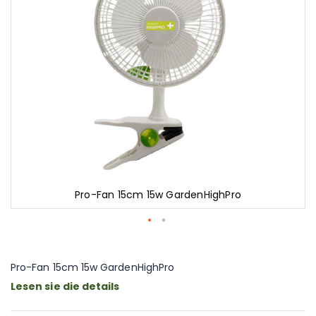
Pro-Fan 15cm 15w GardenHighPro
Zum
Anfang
der
Pro-Fan 15cm 15w GardenHighPro
Bildgalerie
Lesen sie die details
springen