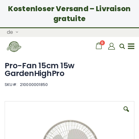
Kostenloser Versand – Livraison
gratuite
Zum
Sprache
de
Inhalt
springen
Artikel
0
Wagen
Sear
Navigation
Pro-Fan 15cm 15w
umschalten
GardenHighPro
SKU
210000001850
Zum
Ende
der
Bildgalerie
springen