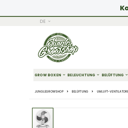
Ko
SPRACHE
DE
Zum
Inhalt
springen
GROW BOXEN
BELEUCHTUNG
BELÜFTUNG
JUNGLEGROWSHOP
BELÜFTUNG
UMLUFT-VENTILATOR
Zum
Ende
der
Bildgalerie