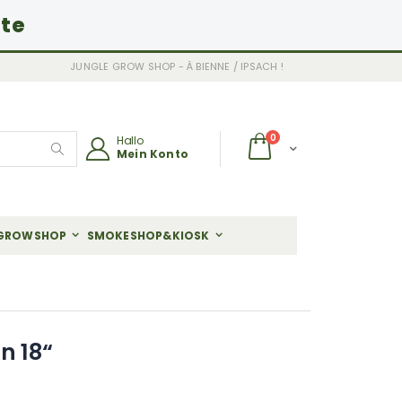
ite
JUNGLE GROW SHOP - À BIENNE / IPSACH !
Artikel
0
Hallo
Wagen
Mein Konto
Search
GROWSHOP
SMOKESHOP&KIOSK
n 18“