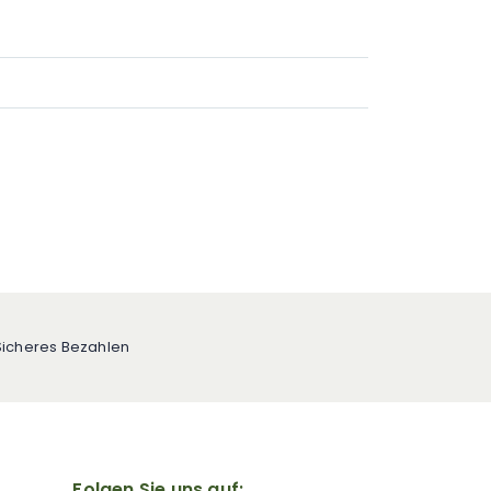
Ralight - Floor Fan 18“
Sicheres Bezahlen
Folgen Sie uns auf: