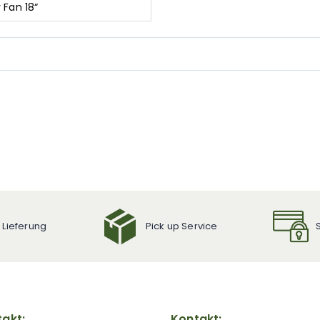
r Fan 18“
 Lieferung
Pick up Service
akt:
Kontakt: