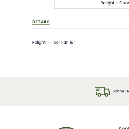
Ralight - Floo
Zum
Anfang
der
DETAILS
Bildgalerie
springen
Ralight - Floor Fan 18“
Schnelle
Kont