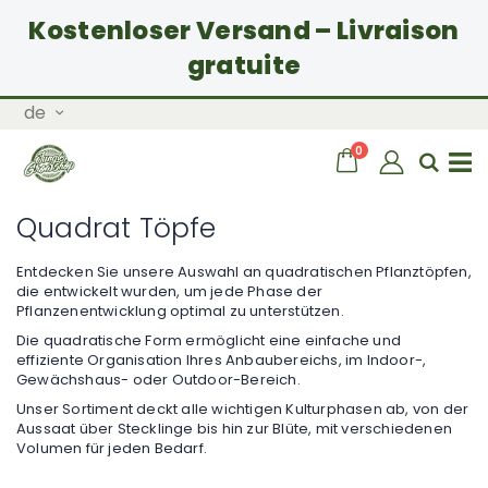
Kostenloser Versand – Livraison
gratuite
Zum
Sprache
de
Inhalt
springen
Artikel
0
Wagen
Sear
Navigation
Quadrat Töpfe
umschalten
Entdecken Sie unsere Auswahl an quadratischen Pflanztöpfen,
die entwickelt wurden, um jede Phase der
Pflanzenentwicklung optimal zu unterstützen.
Die quadratische Form ermöglicht eine einfache und
effiziente Organisation Ihres Anbaubereichs, im Indoor-,
Gewächshaus- oder Outdoor-Bereich.
Unser Sortiment deckt alle wichtigen Kulturphasen ab, von der
Aussaat über Stecklinge bis hin zur Blüte, mit verschiedenen
Volumen für jeden Bedarf.