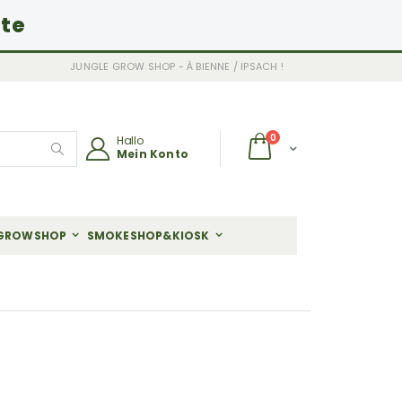
ite
JUNGLE GROW SHOP - À BIENNE / IPSACH !
Artikel
0
Hallo
Wagen
Mein Konto
Search
GROWSHOP
SMOKESHOP&KIOSK