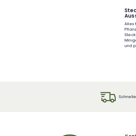
Ste
Aus
Alles
Pflan
Steck
Minig
und p
Schnelle