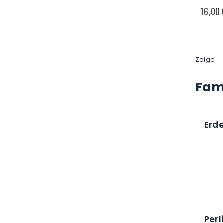
16,00
Zeige
Fami
Erd
Perl