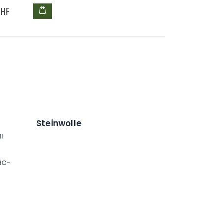
CHF
Steinwolle
ll
HC-