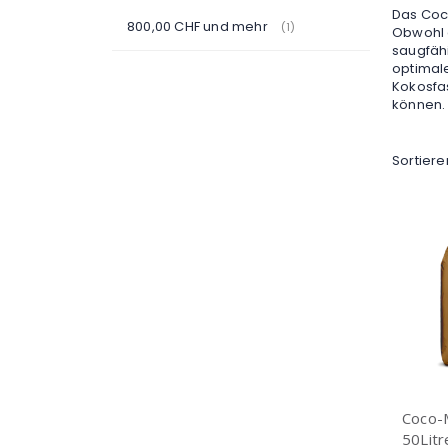
Das Coc
800,00 CHF
und mehr
Artikel
1
Obwohl e
saugfäh
optimale
Kokosfa
können.
Sortier
Coco-M
50Litr