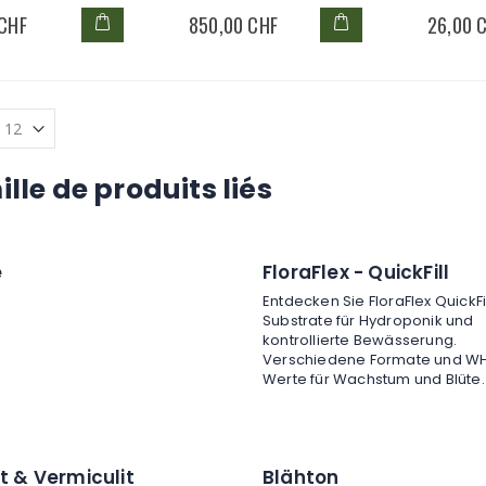
Label
 CHF
850,00 CHF
26,00 
lle de produits liés
e
FloraFlex - QuickFill
Entdecken Sie FloraFlex QuickFi
Substrate für Hydroponik und
kontrollierte Bewässerung.
Verschiedene Formate und W
Werte für Wachstum und Blüte.
it & Vermiculit
Blähton