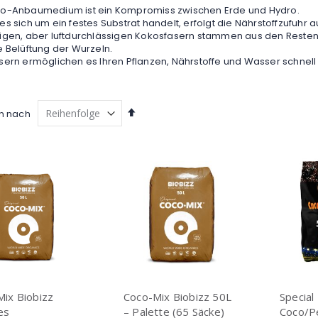
o-Anbaumedium ist ein Kompromiss zwischen Erde und Hydro.
s sich um ein festes Substrat handelt, erfolgt die Nährstoffzufuhr a
igen, aber luftdurchlässigen Kokosfasern stammen aus den Reste
 Belüftung der Wurzeln.
sern ermöglichen es Ihren Pflanzen, Nährstoffe und Wasser schnel
Absteigend
en nach
sortieren
ix Biobizz
Coco-Mix Biobizz 50L
Special
es
– Palette (65 Säcke)
Coco/Pe