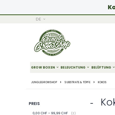
Ko
SPRACHE
DE
Zum
Inhalt
springen
GROW BOXEN
BELEUCHTUNG
BELÜFTUNG
JUNGLEGROWSHOP
SUBSTRATE & TÖPFE
KOKOS
Ko
PREIS
0,00 CHF
–
99,99 CHF
Artikel
2