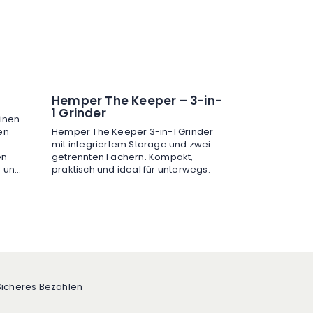
Hemper The Keeper – 3-in-
1 Grinder
einen
en
Hemper The Keeper 3-in-1 Grinder
mit integriertem Storage und zwei
en
getrennten Fächern. Kompakt,
r und
praktisch und ideal für unterwegs.
ch.
Sicheres Bezahlen