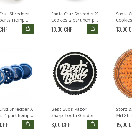
Cruz Shredder
Santa Cruz Shredder X
Santa C
parts Hemp
Cookies 2 part hemp
Cookie
r
red
blue
 CHF
13,00 CHF
13,00 
Cruz Shredder X
Best Buds Razor
Storz &
es 4 part hemp
Sharp Teeth Grinder
Mill XL 
 CHF
3,00 CHF
15,00 