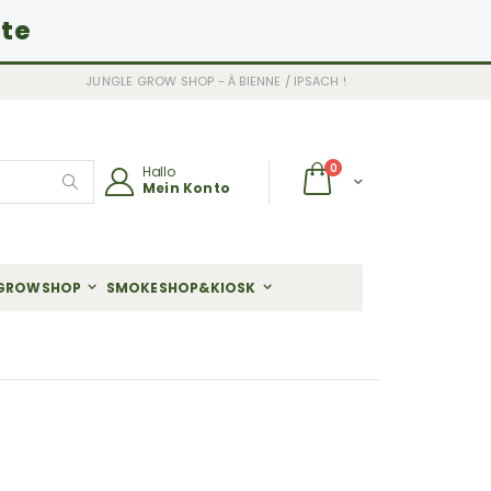
ite
JUNGLE GROW SHOP - À BIENNE / IPSACH !
Artikel
0
Hallo
Wagen
Mein Konto
Search
GROWSHOP
SMOKESHOP&KIOSK