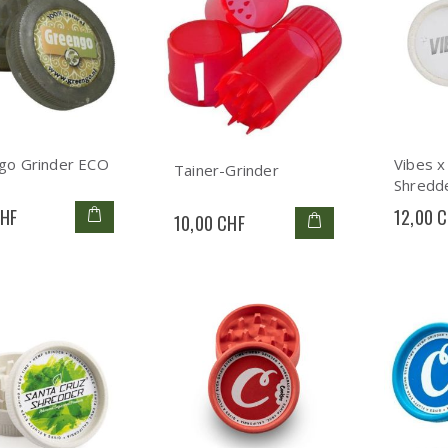
go Grinder ECO
Vibes x
Tainer-Grinder
Shredd
Hemp G
CHF
12,00 
10,00 CHF