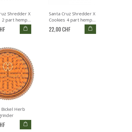
ruz Shredder X
Santa Cruz Shredder X
s 2 part hemp
Cookies 4 part hemp
red
CHF
22,00 CHF
 Bickel Herb
grinder
CHF