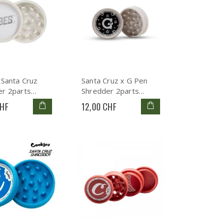
 Santa Cruz
Santa Cruz x G Pen
er 2parts
Shredder 2parts
rinder
Hemp Grinder
CHF
12,00 CHF