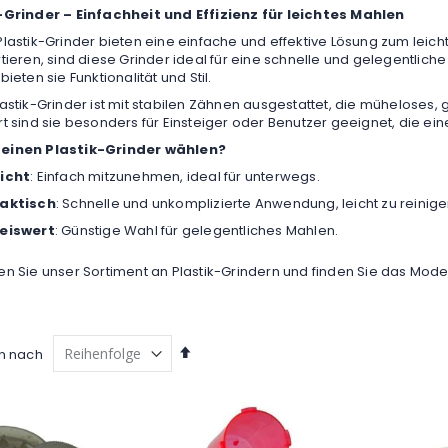
-Grinder – Einfachheit und Effizienz für leichtes Mahlen
lastik-Grinder bieten eine einfache und effektive Lösung zum leichte
tieren, sind diese Grinder ideal für eine schnelle und gelegentli
bieten sie Funktionalität und Stil.
astik-Grinder ist mit stabilen Zähnen ausgestattet, die müheloses
t sind sie besonders für Einsteiger oder Benutzer geeignet, die ei
einen Plastik-Grinder wählen?
icht
: Einfach mitzunehmen, ideal für unterwegs.
aktisch
: Schnelle und unkomplizierte Anwendung, leicht zu reinige
eiswert
: Günstige Wahl für gelegentliches Mahlen.
n Sie unser Sortiment an Plastik-Grindern und finden Sie das Model
Absteigend
en nach
sortieren