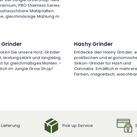
remium, PRO Stainless Series
ustauschbare Mahlplatten.
se, gleichmässige Mahlung mit
ertiger Verarbeitung für
uchsvolle Nutzer.
 Grinder
Hashy Grinder
cken Sie unsere Holz-Grinder:
Entdecke den Hashy Grinder, 
ll, leistungsstark und langlebig.
praktischen und ergonomisch
kt für gleichmäßiges Mahlen –
Silikon-Grinder für Hash und
tlich im Jungle Grow Shop!
Cannabis. Erhältlich in mehrer
Farben, magnetisch, waschba
ideal für den täglichen Gebrau
 Lieferung
Pick up Service