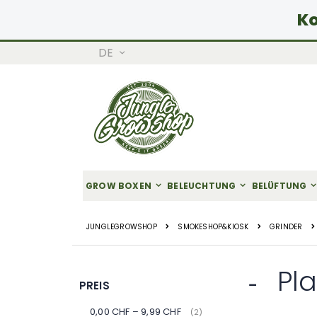
Ko
SPRACHE
DE
Zum
Inhalt
springen
GROW BOXEN
BELEUCHTUNG
BELÜFTUNG
JUNGLEGROWSHOP
SMOKESHOP&KIOSK
GRINDER
Pla
PREIS
0,00 CHF
–
9,99 CHF
Artikel
2