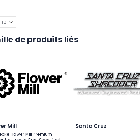
lle de produits liés
er Mill
Santa Cruz
ecke Flower Mill Premium-
er bei Jungle GrowShop: Next-