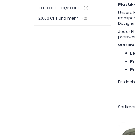
Plastik
10,00 CHF
–
19,99 CHF
Artikel
7
Unsere P
transpor
20,00 CHF
und mehr
Artikel
2
Designs 
Jeder Pl
preiswer
Warum 
Le
Pr
Pr
Entdecke
Sortier