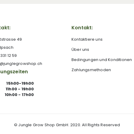
akt:
Kontakt:
tstrasse 49
Kontaktiere uns
 Ipsach
Über uns
 331 12 59
Bedingungen und Konditionen
e@junglegrowshop.ch
Zahlungsmethoden
nungszeiten
15h00-19h00
11h00 - 19h00
10h00 - 17h00
© Jungle Grow Shop GmbH. 2020. All Rights Reserved