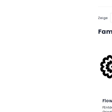
Zeige
Fami
Flow
FEntd
Grind