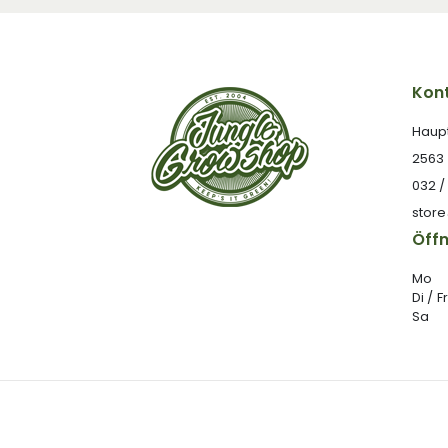
Kont
Haup
2563
032 /
stor
Öff
Mo
Di / Fr
Sa