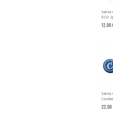
Santa 
ECO 2
Grinde
12,00
Santa 
Cooki
blue
22,00