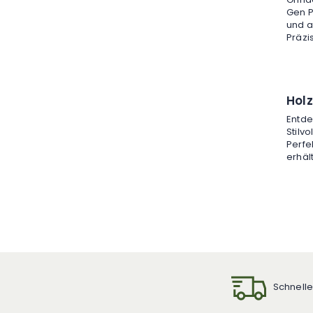
Gen P
und a
Präzi
hochw
anspr
Holz
Entde
Stilvo
Perfe
erhäl
Schnelle