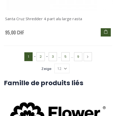
Santa Cruz Shredder 4 part alu large rasta
95,00 CHF
Seite
Sie lesen gerade die Seite
Seite
Seite
Seite
Seite
Weiter
1
-
2
-
3
...
5
...
9
Zeige
Famille de produits liés