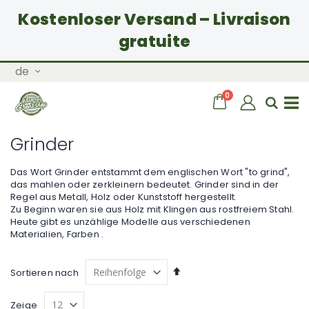
Kostenloser Versand – Livraison
gratuite
Zum
Sprache
de
Inhalt
springen
Artikel
0
Wagen
Sear
Navigation
Grinder
umschalten
Das Wort Grinder entstammt dem englischen Wort "to grind",
das mahlen oder zerkleinern bedeutet. Grinder sind in der
Regel aus Metall, Holz oder Kunststoff hergestellt.
Zu Beginn waren sie aus Holz mit Klingen aus rostfreiem Stahl.
Heute gibt es unzählige Modelle aus verschiedenen
Materialien, Farben .
Absteigend
Sortieren nach
sortieren
Zeige