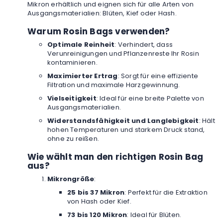
Mikron erhältlich und eignen sich für alle Arten von
Ausgangsmaterialien: Blüten, Kief oder Hash.
Warum Rosin Bags verwenden?
Optimale Reinheit
: Verhindert, dass
Verunreinigungen und Pflanzenreste Ihr Rosin
kontaminieren.
Maximierter Ertrag
: Sorgt für eine effiziente
Filtration und maximale Harzgewinnung.
Vielseitigkeit
: Ideal für eine breite Palette von
Ausgangsmaterialien.
Widerstandsfähigkeit und Langlebigkeit
: Hält
hohen Temperaturen und starkem Druck stand,
ohne zu reißen.
Wie wählt man den richtigen Rosin Bag
aus?
Mikrongröße
:
25 bis 37 Mikron
: Perfekt für die Extraktion
von Hash oder Kief.
73 bis 120 Mikron
: Ideal für Blüten.