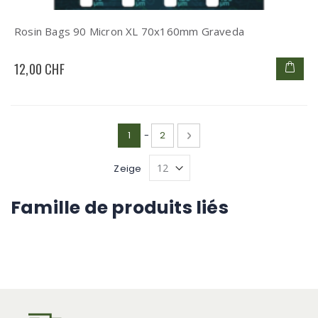
Rosin Bags 90 Micron XL 70x160mm Graveda
12,00 CHF
Seite
Sie lesen gerade die Seite
Seite
Seite
Weiter
1
-
2
Zeige
Famille de produits liés