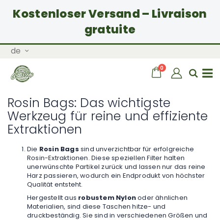
Kostenloser Versand – Livraison
gratuite
Zum
Sprache
de
Inhalt
springen
Artikel
0
Wagen
Sear
Navigation
Rosin Bags: Das wichtigste
umschalten
Werkzeug für reine und effiziente
Extraktionen
Die
Rosin Bags
sind unverzichtbar für erfolgreiche
Rosin-Extraktionen. Diese speziellen Filter halten
unerwünschte Partikel zurück und lassen nur das reine
Harz passieren, wodurch ein Endprodukt von höchster
Qualität entsteht.
Hergestellt aus
robustem Nylon
oder ähnlichen
Materialien, sind diese Taschen hitze- und
druckbeständig. Sie sind in verschiedenen Größen und