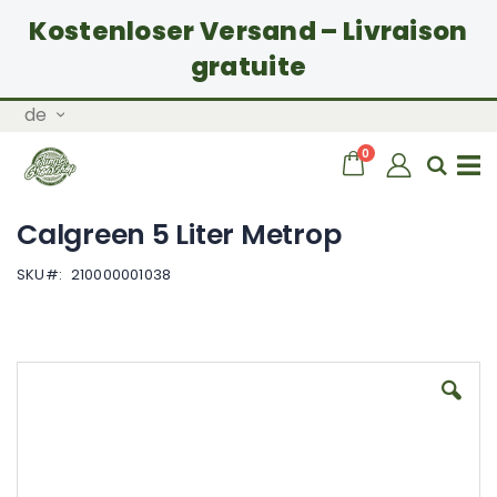
Kostenloser Versand – Livraison
gratuite
Zum
Sprache
de
Inhalt
springen
Artikel
0
Wagen
Sear
Navigation
Calgreen 5 Liter Metrop
umschalten
SKU
210000001038
Zum
Ende
der
Bildgalerie
springen