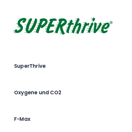
SuperThrive
Oxygene und CO2
F-Max