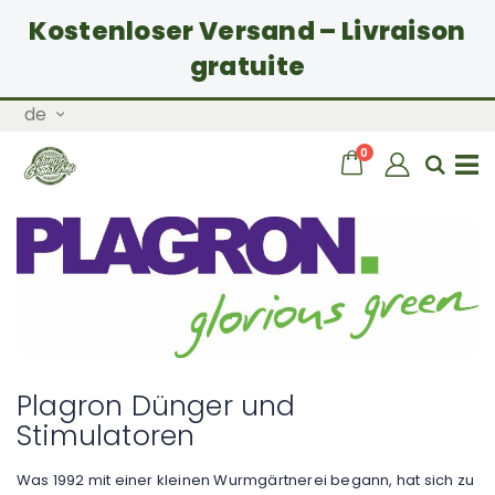
Kostenloser Versand – Livraison
gratuite
Zum
Sprache
de
Inhalt
springen
Artikel
0
Wagen
Sear
Navigation
umschalten
Plagron Dünger und
Stimulatoren
Was 1992 mit einer kleinen Wurmgärtnerei begann, hat sich zu