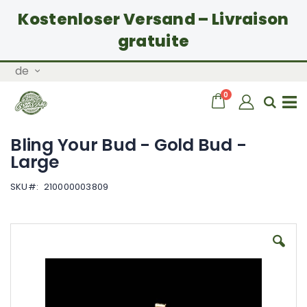
Kostenloser Versand – Livraison
gratuite
Zum
Sprache
de
Inhalt
springen
Artikel
0
Wagen
Sear
Navigation
Bling Your Bud - Gold Bud -
umschalten
Large
SKU
210000003809
Zum
Ende
der
Bildgalerie
springen