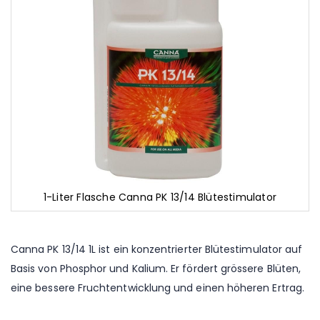
1-Liter Flasche Canna PK 13/14 Blütestimulator
Zum
Anfang
der
Canna PK 13/14 1L ist ein konzentrierter Blütestimulator auf
Bildgalerie
Basis von Phosphor und Kalium. Er fördert grössere Blüten,
springen
eine bessere Fruchtentwicklung und einen höheren Ertrag.