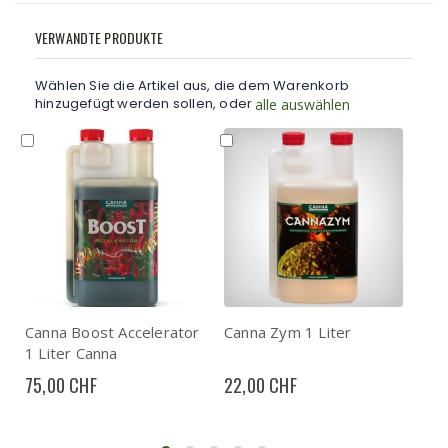
VERWANDTE PRODUKTE
Wählen Sie die Artikel aus, die dem Warenkorb
hinzugefügt werden sollen, oder
alle auswählen
In
In
In
den
den
d
Warenkorb
Warenkorb
W
Canna Boost Accelerator
Canna Zym 1 Liter
Rhi
1 Liter Canna
75,00 CHF
22,00 CHF
40,