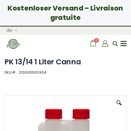
Kostenloser Versand – Livraison
gratuite
Zum
Sprache
de
Inhalt
springen
Artikel
0
Wagen
Sear
Navigation
PK 13/14 1 Liter Canna
umschalten
SKU
210000000934
Zum
Ende
der
Bildgalerie
springen