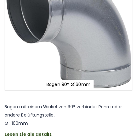
Bogen 90° Ø160mm
Zum
Anfang
der
Bogen mit einem Winkel von 90° verbindet Rohre oder
Bildgalerie
andere Belüftungsteile.
springen
Ø : 160mm
Lesen sie die details