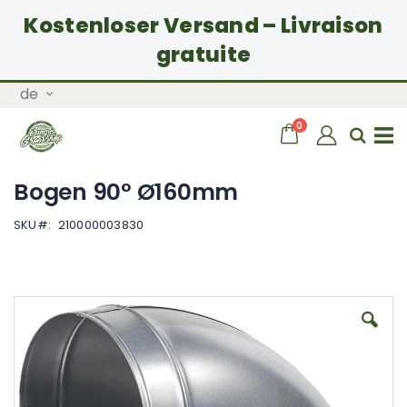
Kostenloser Versand – Livraison
gratuite
Zum
Sprache
de
Inhalt
springen
Artikel
0
Wagen
Sear
Navigation
Bogen 90° Ø160mm
umschalten
SKU
210000003830
Zum
Ende
der
Bildgalerie
springen