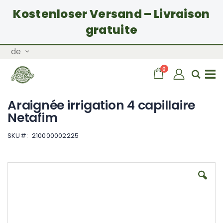
Kostenloser Versand – Livraison
gratuite
Zum
Sprache
de
Inhalt
springen
Artikel
0
Wagen
Sear
Navigation
Araignée irrigation 4 capillaire
umschalten
Netafim
SKU
210000002225
Zum
Ende
der
Bildgalerie
springen