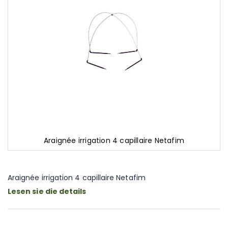
Araignée irrigation 4 capillaire Netafim
Zum
Anfang
der
Araignée irrigation 4 capillaire Netafim
Bildgalerie
Lesen sie die details
springen