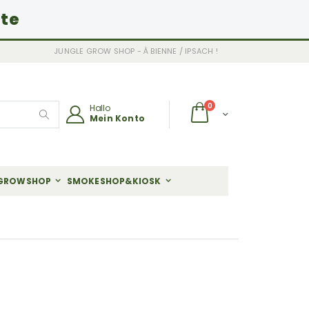
ite
JUNGLE GROW SHOP - À BIENNE / IPSACH !
Artikel
0
Hallo
Wagen
Mein Konto
Search
GROWSHOP
SMOKESHOP&KIOSK