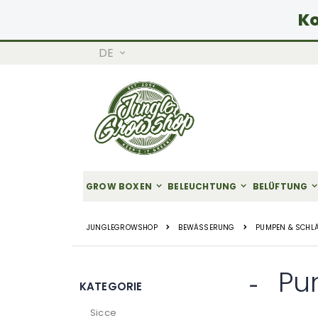
Ko
SPRACHE
DE
Zum
Inhalt
springen
GROW BOXEN
BELEUCHTUNG
BELÜFTUNG
JUNGLEGROWSHOP
BEWÄSSERUNG
PUMPEN & SCHL
Pu
KATEGORIE
Sicce