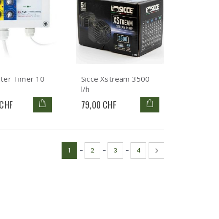
ter Timer 10
Sicce Xstream 3500
l/h
 CHF
79,00 CHF
Seite
Sie lesen gerade die Seite
Seite
Seite
Seite
Seite
Weiter
1
-
2
-
3
-
4