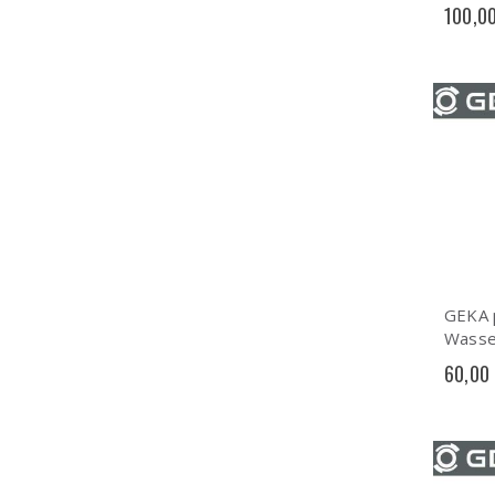
100,0
GEKA 
Wasse
– 15 
60,00
5-lagi