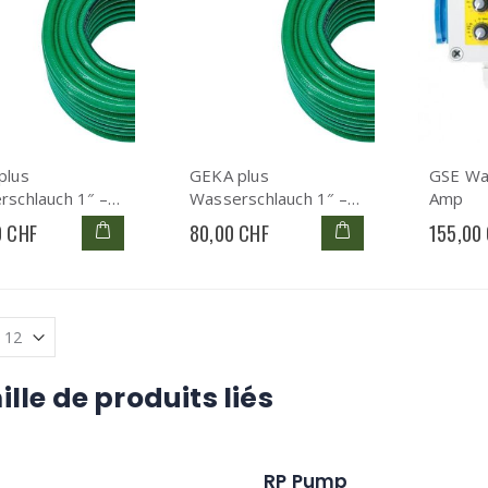
plus
GEKA plus
GSE Wa
schlauch 1″ –
Wasserschlauch 1″ –
Amp
, 50 m, PVC 5-
25 mm, 25 m, PVC 5-
0 CHF
80,00 CHF
155,00
 14.0007.9
lagig, 14.0006.9
lle de produits liés
RP Pump