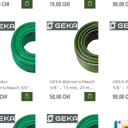
0 CHF
79,00 CHF
90,00 
plus
GEKA Wasserschlauch
GEKA W
rschlauch 5/8″
5/8″ – 15 mm, 25 m,
5/8″ – 
mm, 25 m, PVC
PVC 3-lagig,
PVC 3-l
 CHF
50,00 CHF
90,00 
g, 14.0002.9
13.0002.9
13.000