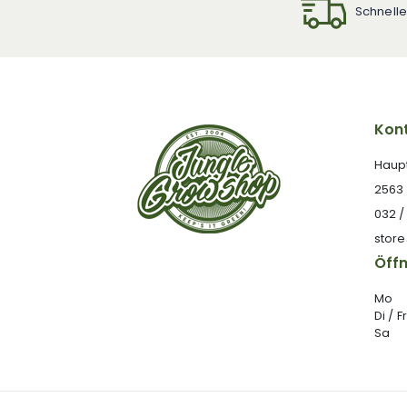
Schnelle
Kont
Haup
2563
032 /
stor
Öff
Mo
Di / Fr
Sa