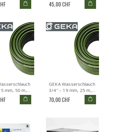
– 13 mm, 25 m, PVC
CHF
45,00 CHF
5-lagig, 14.0000.9
asserschlauch
GEKA Wasserschlauch
15 mm, 50 m,
3/4″ – 19 mm, 25 m,
agig,
PVC 3-lagig,
CHF
70,00 CHF
3.9
13.0005.9