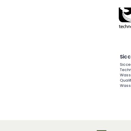
Sic
Sicce
Techn
Wasse
Quali
Wass