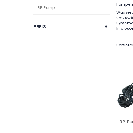
Pumpe
RP Pump
Wasserp
umzuwäl
Systeme
PREIS
In dies
Sortier
RP Pu