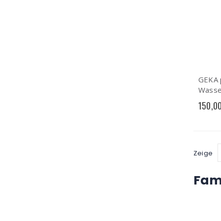
GEKA 
Wasser
25 mm
150,0
lagig,
Zeige
Fami