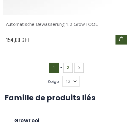
Automatische Bewässerung 1.2 GrowTOOL
154,00 CHF
Seite
Sie lesen gerade die Seite
Seite
Seite
Weiter
1
-
2
Zeige
Famille de produits liés
GrowTool