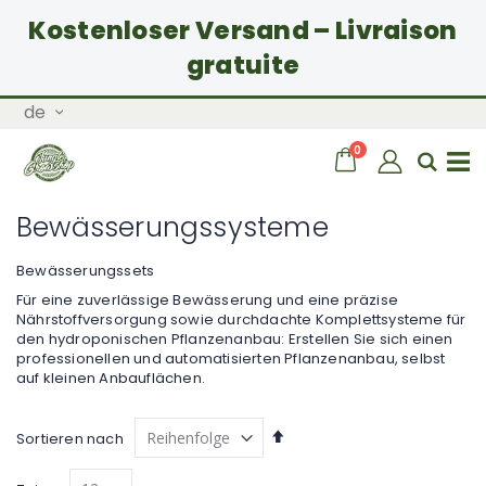
Kostenloser Versand – Livraison
gratuite
Zum
Sprache
de
Inhalt
springen
Artikel
0
Wagen
Sear
Navigation
Bewässerungssysteme
umschalten
Bewässerungssets
Für eine zuverlässige Bewässerung und eine präzise
Nährstoffversorgung sowie durchdachte Komplettsysteme für
den hydroponischen Pflanzenanbau: Erstellen Sie sich einen
professionellen und automatisierten Pflanzenanbau, selbst
auf kleinen Anbauflächen.
Absteigend
Sortieren nach
sortieren